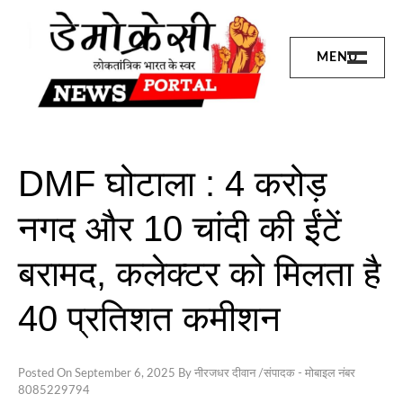
Skip
to
content
MENU
छत्तीसगढ़
बिलासपुर
संभाग
DMF घोटाला : 4 करोड़
जांजगीर जिला
नगद और 10 चांदी की ईंटें
जशपुर
बरामद, कलेक्टर को मिलता है
रायगढ़
40 प्रतिशत कमीशन
कोरबा
Posted On
September 6, 2025
By
नीरजधर दीवान /संपादक - मोबाइल नंबर
शिवरीनारायण
8085229794