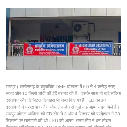
राष्ट्रीय
PAGE
Privacy
Policy
Terms
of
Service
About
Us
रायपुर। छत्तीसगढ़ के बहुचर्चित DMF घोटाला में ED ने 4 करोड़ रुपए
नकद और 10 किलो चांदी की ईंटें बरामद की हैं। इसके साथ ही कई संदिग्ध
दस्तावेज और डिजिटल डिवाइस भी जब्त किए गए हैं। ED को इन
दस्तावेजों में भ्रष्टाचार और अवैध लेन-देन से जुड़े कई अहम सबूत मिले हैं।
रायपुर जोनल ऑफिस की ED टीम ने 3 और 4 सितंबर को प्रदेशभर में 28
ठिकानों पर छापेमारी की थी। ED की अलग-अलग टीम ने धन शोधन