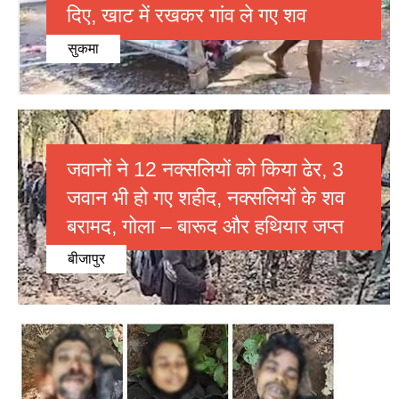
दिए, खाट में रखकर गांव ले गए शव
सुकमा
जवानों ने 12 नक्सलियों को किया ढेर, 3
जवान भी हो गए शहीद, नक्सलियों के शव
बरामद, गोला – बारूद और हथियार जप्त
बीजापुर