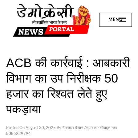
Skip
to
content
MENU
छत्तीसगढ़
बिलासपुर
संभाग
ACB की कार्रवाई : आबकारी
जांजगीर जिला
विभाग का उप निरीक्षक 50
जशपुर
हजार का रिश्वत लेते हुए
रायगढ़
पकड़ाया
कोरबा
Posted On
August 30, 2025
By
नीरजधर दीवान /संपादक - मोबाइल नंबर
शिवरीनारायण
8085229794