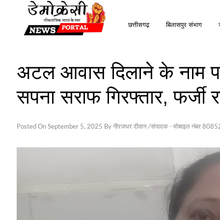
Skip
to
छत्तीसगढ़
बिलासपुर संभाग
content
अटल आवास दिलाने के नाम प
सपना सराफ गिरफ्तार, फर्जी 
Posted On
September 5, 2025
By
नीरजधर दीवान /संपादक - मोबाइल नंबर 80