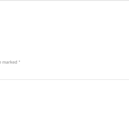
re marked
*