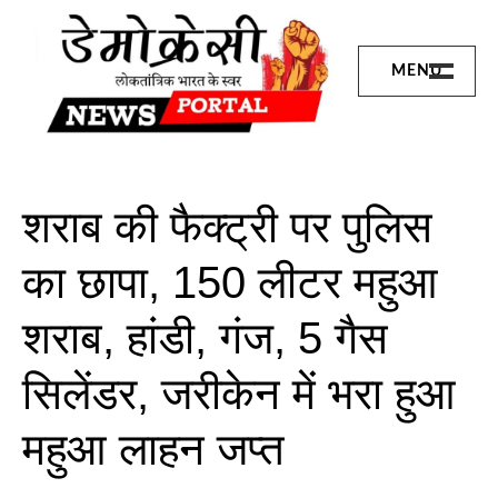
Skip
to
content
MENU
छत्तीसगढ़
बिलासपुर
संभाग
शराब की फैक्ट्री पर पुलिस
जांजगीर जिला
का छापा, 150 लीटर महुआ
जशपुर
शराब, हांडी, गंज, 5 गैस
रायगढ़
सिलेंडर, जरीकेन में भरा हुआ
कोरबा
महुआ लाहन जप्त
शिवरीनारायण