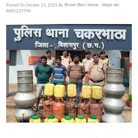
Posted On
October 13, 2025
By
नीरजधर दीवान /संपादक - मोबाइल नंबर
राष्ट्रीय
8085229794
PAGE
Privacy
Policy
Terms
of
Service
About
Us