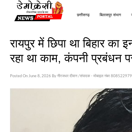
Skip
to
छत्तीसगढ़
बिलासपुर संभाग
content
रायपुर में छिपा था बिहार का इ
रहा था काम, कंपनी प्रबंधन पर
Posted On
June 8, 2026
By
नीरजधर दीवान /संपादक - मोबाइल नंबर 80852297