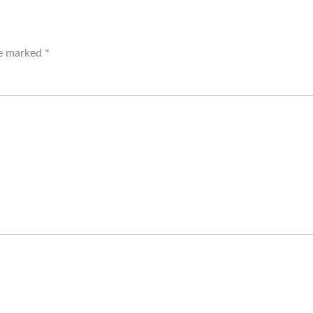
re marked
*