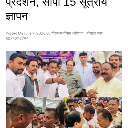
प्रदर्शन, सौंपा 15 सूत्रीय
राष्ट्रीय
ज्ञापन
PAGE
Posted On
June 9, 2026
By
नीरजधर दीवान /संपादक - मोबाइल नंबर
Privacy
Policy
8085229794
Terms
of
Service
About
Us