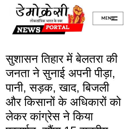
Skip
to
content
MENU
छत्तीसगढ़
बिलासपुर
संभाग
सुशासन तिहार में बेलतरा की
जांजगीर जिला
जनता ने सुनाई अपनी पीड़ा,
जशपुर
पानी, सड़क, खाद, बिजली
रायगढ़
और किसानों के अधिकारों को
कोरबा
लेकर कांग्रेस ने किया
शिवरीनारायण