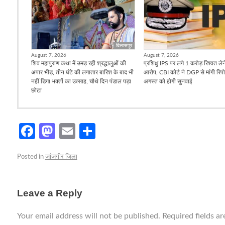
बिलासपुर
August 7, 2026
August 7, 2026
शिव महापुराण कथा में उमड़ रही श्रद्धालुओं की
प्रशिक्षु IPS पर लगे 1 करोड़ रिश्वत ले
अपार भीड़, तीन घंटे की लगातार बारिश के बाद भी
आरोप, CBI कोर्ट ने DGP से मांगी रिपो
नहीं डिगा भक्तों का उत्साह, चौथे दिन पंडाल पड़ा
अगस्त को होगी सुनवाई
छोटा
Facebook
Mastodon
Email
Share
Posted in
जांजगीर जिला
Leave a Reply
Your email address will not be published.
Required fields a