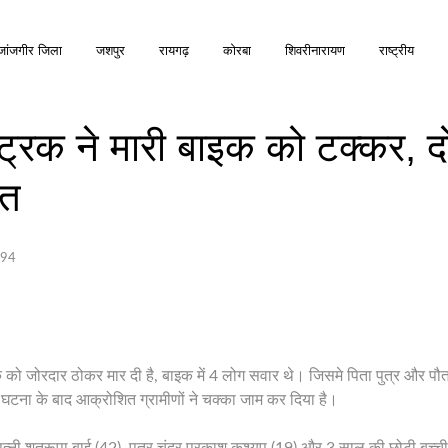
जांजगीर जिला
जशपुर
रायगढ़
कोरबा
शिवरीनारायण
राष्ट्रीय
 ट्रक ने मारी बाइक को टक्कर, द
ौत
794
क को जोरदार ठोकर मार दी है, बाइक में 4 लोग सवार थे। जिसमे पिता पुत्र और पौत
। घटना के बाद आक्रोशित ग्रामीणों ने चक्का जाम कर दिया है।
्नी शतरूपा बाई (42), पुत्र चंद्र प्रकाश कश्यप (19) और 3 साल की छोटी बच्च