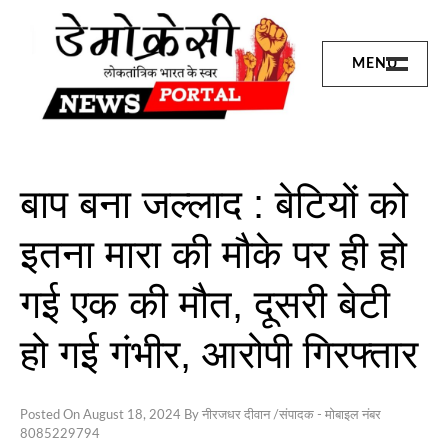
Skip
to
content
MENU
छत्तीसगढ़
बिलासपुर
संभाग
बाप बना जल्लाद : बेटियों को
जांजगीर जिला
इतना मारा की मौके पर ही हो
जशपुर
गई एक की मौत, दूसरी बेटी
रायगढ़
हो गई गंभीर, आरोपी गिरफ्तार
कोरबा
Posted On
August 18, 2024
By
नीरजधर दीवान /संपादक - मोबाइल नंबर
शिवरीनारायण
8085229794